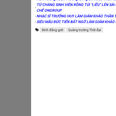
TỪ CHÀNG SINH VIÊN RỖNG TÚI “LIỀU” LÊN SÀ
CHẾ ONGROUP
NHẠC SĨ TRƯỜNG HUY LÀM GIÁM KHẢO THẦN
SIÊU MẪU ĐỨC TIẾN BẤT NGỜ LÀM GIÁM KHẢO
Bình đẳng giới
Quảng trường Thời đại