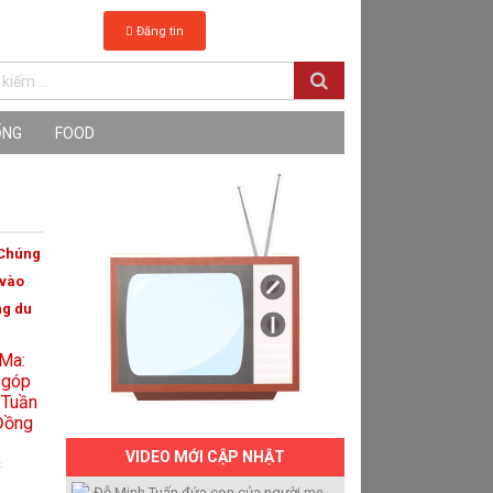
Đăng tin
ỐNG
FOOD
"Chúng
 vào
ng du
VIDEO MỚI CẬP NHẬT
:
Đỗ Minh Tuấn đứa con của người mẹ