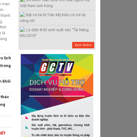
ai mạc
Việt Nam anh hùng
âm
Bật mí tài lẽ Trần Mỹ Kiều cô bé tài
 thành
năng nhí
g,
Minh
Lộ diện 8 thí sinh xuất sắc “Tài Năng
ò là
Nhí 2019”
 cùng
Xem thêm
u lịch
 trong
h khôi
 thác
ộng
IẾT