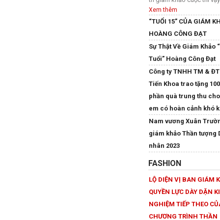
Xem thêm
“TUỔI 15” CỦA GIÁM K
HOÀNG CÔNG ĐẠT
Sự Thật Về Giám Khảo 
Tuổi” Hoàng Công Đạt
Công ty TNHH TM & ĐT
Tiến Khoa trao tặng 10
phần quà trung thu cho
em có hoàn cảnh khó k
Nam vương Xuân Trườ
giám khảo Thần tượng
nhân 2023
FASHION
LỘ DIỆN VỊ BAN GIÁM 
QUYỀN LỰC DÀY DẶN K
NGHIỆM TIẾP THEO CỦ
CHƯƠNG TRÌNH THẦN