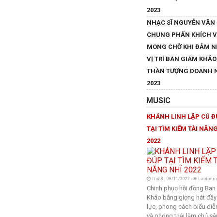
2023
NHẠC SĨ NGUYỄN VĂN
CHUNG PHẤN KHÍCH 
MONG CHỜ KHI ĐẢM 
VỊ TRÍ BAN GIÁM KHẢO
THẦN TƯỢNG DOANH 
2023
MUSIC
KHÁNH LINH LẶP CÚ 
TẠI TÌM KIẾM TÀI NĂN
2022
Thứ 3 | 08/11/2022 -
Lượt xem
Chinh phục hồi đồng Ban
Khảo bằng giọng hát đầy
lực, phong cách biểu diễn
và phong thái làm chủ sâ