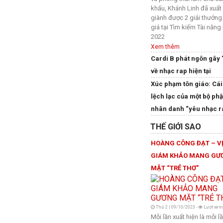
khấu, Khánh Linh đã xuất
giành được 2 giải thưởn
giá tại Tìm kiếm Tài năng 
2022
Xem thêm
Cardi B phát ngôn gây 
về nhạc rap hiện tại
Xúc phạm tôn giáo: Cái
lệch lạc của một bộ ph
nhân danh “yêu nhạc r
THẾ GIỚI SAO
HOÀNG CÔNG ĐẠT – V
GIÁM KHẢO MANG GƯ
MẶT “TRẺ THƠ”
Thứ 2 | 09/10/2023 -
Lượt xem
Mỗi lần xuất hiện là mỗi l