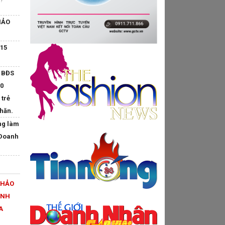
HẢO
“15
 BĐS
00
 trẻ
hăn.
ng làm
 Doanh
KHẢO
INH
A