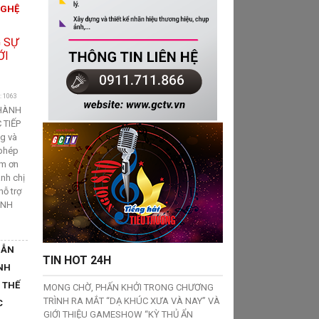
NGHỆ
: 1063
THÀNH
 TIẾP
ng và
 phép
ảm ơn
nh chị
hỗ trợ
ÀNH
DẪN
TIN HOT 24H
NH
 THẾ
MONG CHỜ, PHẤN KHỞI TRONG CHƯƠNG
TRÌNH RA MẮT “DẠ KHÚC XƯA VÀ NAY” VÀ
C
GIỚI THIỆU GAMESHOW “KỲ THỦ ẨN