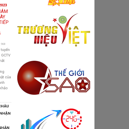
2023
: 968
 tuyến
ầu GCTV
mắt
ơng
mặt của
ành
 khảo
CHÂU
 NHẬN
NHÂN