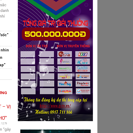
 sắc
g danh
nhí
"sốc"
 nhìn
ận
ap”
Ị
ƠNG
: 1279
ần “gây