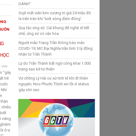
DANH”
Suýt mất viên kim cương trị giá 24 triệu đô
la trên trán khi 'lướt sóng đám đông'
ÔNG
Quy tắc ứng xử: Cái khung để nghệ sĩ tiết
HUÔN
chế, ứng xử có văn hóa
Người mẫu Trang Trần thông báo mắc
COVID-19; MC Đại Nghĩa trần tình 3 tỷ đồng
nhận từ Trấn Thành
Lý do Trấn Thành bất ngờ công khai 1.000
: 1045
trang sao kê từ thiện
ần “gây
t trẻ
Vợ chồng Lý Hải cư xử tinh tế khi đi thiện
 cuộc
nguyện; Noo Phước Thịnh xin lỗi vì status
 Nhí
gây xôn xao
ễn
 nhận
t nhiều
biết
có năng
nghiệm
i ở vị
y?”