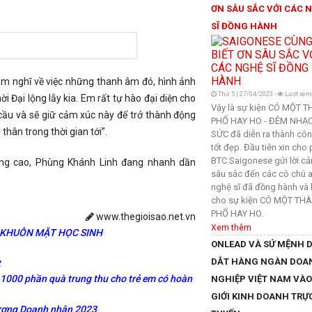
ƠN SÂU SẮC VỚI CÁC 
SĨ ĐỒNG HÀNH
 em nghĩ về việc những thanh âm đó, hình ảnh
Thứ 5 | 27/04/2023 -
Lượt xem
 Đại lộng lẫy kia. Em rất tự hào đại diện cho
Vậy là sự kiện CÓ MỘT 
cầu và sẽ giữ cảm xúc này để trở thành động
PHỐ HAY HO - ĐÊM NHẠC
thân trong thời gian tới”.
SỨC đã diễn ra thành cô
tốt đẹp. Đầu tiên xin cho
BTC Saigonese gửi lời c
g cao, Phùng Khánh Linh đang nhanh dần
sâu sắc đến các cô chú a
nghệ sĩ đã đồng hành và 
cho sự kiện CÓ MỘT TH
PHỐ HAY HO.
www.thegioisao.net.vn
Xem thêm
 KHUÔN MẶT HỌC SINH
ONLEAD VÀ SỨ MỆNH 
DẮT HÀNG NGÀN DOA
t
1000 phần quà trung thu cho trẻ em có hoàn
NGHIỆP VIỆT NAM VÀO
GIỚI KINH DOANH TRỰ
ượng Doanh nhân 2023