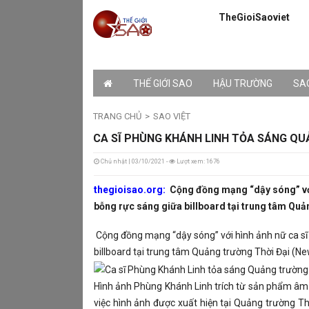
TheGioiSaoviet
THẾ GIỚI SAO
HẬU TRƯỜNG
SAO
TRANG CHỦ
SAO VIỆT
CA SĨ PHÙNG KHÁNH LINH TỎA SÁNG QU
Chủ nhật | 03/10/2021 -
Lượt xem: 1676
thegioisao.org:
Cộng đồng mạng “dậy sóng” với
bỗng rực sáng giữa billboard tại trung tâm Quả
Cộng đồng mạng “dậy sóng” với hình ảnh nữ ca sĩ
billboard tại trung tâm Quảng trường Thời Đại (Ne
Hình ảnh Phùng Khánh Linh trích từ sản phẩm âm
việc hình ảnh được xuất hiện tại Quảng trường Th