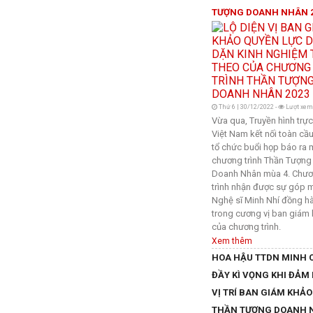
TƯỢNG DOANH NHÂN 
Thứ 6 | 30/12/2022 -
Lượt xem
Vừa qua, Truyền hình trực
Việt Nam kết nối toàn c
tổ chức buổi họp báo ra 
chương trình Thần Tượng
Doanh Nhân mùa 4. Chư
trình nhận được sự góp 
Nghệ sĩ Minh Nhí đồng h
trong cương vị ban giám
của chương trình.
Xem thêm
HOA HẬU TTDN MINH 
ĐẦY KÌ VỌNG KHI ĐẢM
VỊ TRÍ BAN GIÁM KHẢO
THẦN TƯỢNG DOANH 