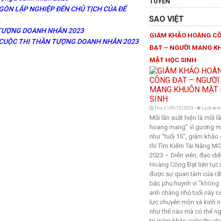
TUYẾN
I GÒN LẬP NGHIỆP ĐẾN CHỦ TỊCH CỦA ĐẾ
SAO VIỆT
 TƯỢNG DOANH NHÂN 2023
GIÁM KHẢO HOÀNG C
 CUỘC THI THẦN TƯỢNG DOANH NHÂN 2023
ĐẠT – NGƯỜI MANG K
MẶT HỌC SINH
Thứ 2 | 09/10/2023 -
Lượt xem
Mỗi lần xuất hiện là mỗi l
hoang mang” vì gương mặ
như “tuổi 15”, giám khảo
thi Tìm Kiếm Tài Năng MC
2023 – Diễn viên, đạo di
Hoàng Công Đạt liên tục
được sự quan tâm của rấ
bậc phụ huynh vì “không 
anh chàng nhỏ tuổi này 
lực chuyên môn và kinh 
như thế nào mà có thể ngồ
trí giám khảo cuộc thi vậ