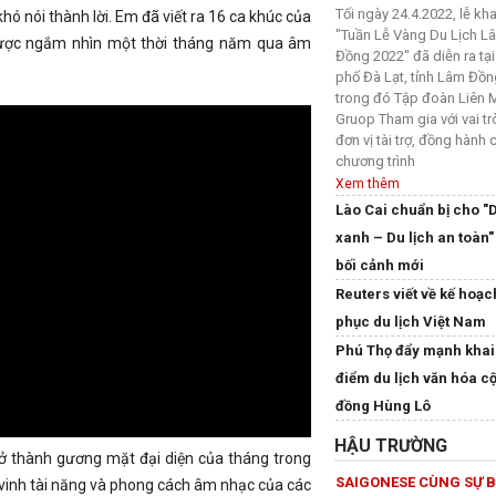
Tối ngày 24.4.2022, lễ kh
hó nói thành lời. Em đã viết ra 16 ca khúc của
"Tuần Lễ Vàng Du Lịch L
được ngắm nhìn một thời tháng năm qua âm
Đồng 2022" đã diễn ra tại
phố Đà Lạt, tỉnh Lâm Đồn
trong đó Tập đoàn Liên 
Gruop Tham gia với vai tr
đơn vị tài trợ, đồng hành
chương trình
Xem thêm
Lào Cai chuẩn bị cho "D
xanh – Du lịch an toàn"
bối cảnh mới
Reuters viết về kế hoạc
phục du lịch Việt Nam
Phú Thọ đẩy mạnh khai
điểm du lịch văn hóa c
đồng Hùng Lô
HẬU TRƯỜNG
rở thành gương mặt đại diện của tháng trong
SAIGONESE CÙNG SỰ B
vinh tài năng và phong cách âm nhạc của các