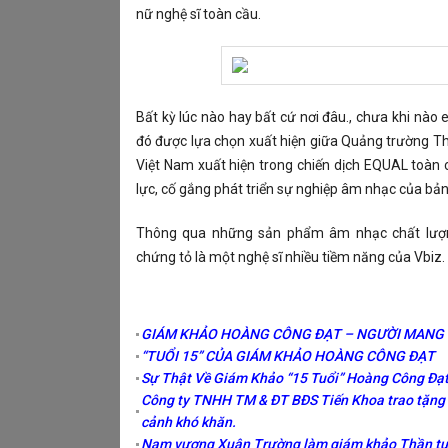
nữ nghệ sĩ toàn cầu.
Bất kỳ lúc nào hay bất cứ nơi đâu., chưa khi nào
đó được lựa chọn xuất hiện giữa Quảng trường Thời
Việt Nam xuất hiện trong chiến dịch EQUAL toàn 
lực, cố gắng phát triển sự nghiệp âm nhạc của bản 
Thông qua những sản phẩm âm nhạc chất lượn
chứng tỏ là một nghệ sĩ nhiều tiềm năng của Vbiz.
GIÁM KHẢO HOÀNG CÔNG ĐẠT – NGƯỜI MANG
“TUỔI 15” CỦA GIÁM KHẢO HOÀNG CÔNG ĐẠT
Sự Thật Về Giám Khảo “15 Tuổi” Hoàng Công Đạ
Công ty TNHH TM & ĐT BĐS Tiến Khoa trao tặng 
cảnh khó khăn.
Nam vương Xuân Trường làm giám khảo Thần t