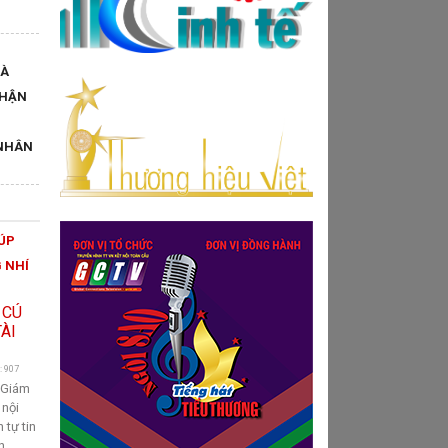
VÀ
NHẬN
NHÂN
ĐÚP
G NHÍ
: 907
 Giám
 nội
 tự tin
n