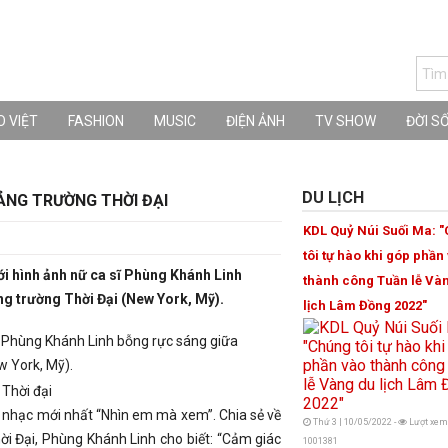
 VIỆT
FASHION
MUSIC
ĐIỆN ẢNH
TV SHOW
ĐỜI S
DU LỊCH
ẢNG TRƯỜNG THỜI ĐẠI
KDL Quỷ Núi Suối Ma: 
tôi tự hào khi góp phần
 hình ảnh nữ ca sĩ Phùng Khánh Linh
thành công Tuần lễ Và
ng trường Thời Đại (New York, Mỹ).
lịch Lâm Đồng 2022"
 Phùng Khánh Linh bỗng rực sáng giữa
w York, Mỹ).
 nhạc mới nhất “Nhìn em mà xem”. Chia sẻ về
Thứ 3 | 10/05/2022 -
Lượt xem
ời Đại, Phùng Khánh Linh cho biết: “Cảm giác
1001381