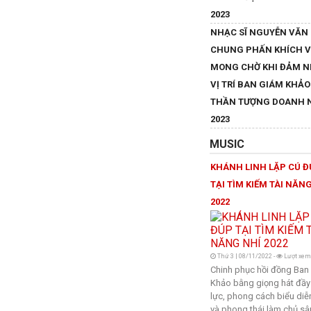
2023
NHẠC SĨ NGUYỄN VĂN
CHUNG PHẤN KHÍCH 
MONG CHỜ KHI ĐẢM 
VỊ TRÍ BAN GIÁM KHẢO
THẦN TƯỢNG DOANH 
2023
MUSIC
KHÁNH LINH LẶP CÚ 
TẠI TÌM KIẾM TÀI NĂN
2022
Thứ 3 | 08/11/2022 -
Lượt xem
Chinh phục hồi đồng Ban
Khảo bằng giọng hát đầy
lực, phong cách biểu diễn
và phong thái làm chủ sâ