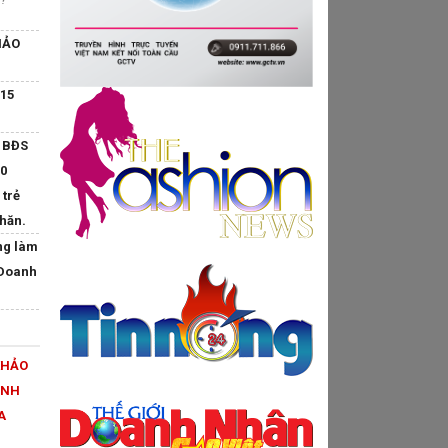
HẢO
“15
 BĐS
00
 trẻ
hăn.
ng làm
 Doanh
KHẢO
INH
A