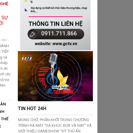
NGHỆ
: 1067
THÀNH
 TIẾP
ng và
 phép
ảm ơn
nh chị
hỗ trợ
ÀNH
DẪN
TIN HOT 24H
NH
 THẾ
MONG CHỜ, PHẤN KHỞI TRONG CHƯƠNG
TRÌNH RA MẮT “DẠ KHÚC XƯA VÀ NAY” VÀ
C
GIỚI THIỆU GAMESHOW “KỲ THỦ ẨN