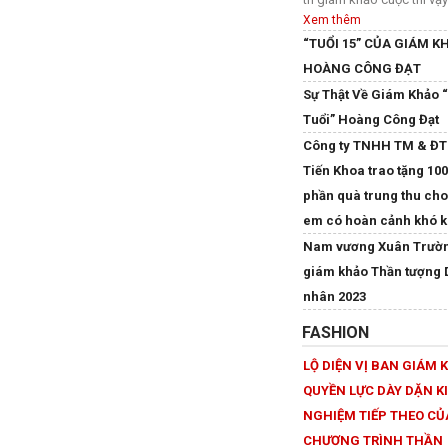
Xem thêm
“TUỔI 15” CỦA GIÁM K
HOÀNG CÔNG ĐẠT
Sự Thật Về Giám Khảo 
Tuổi” Hoàng Công Đạt
Công ty TNHH TM & ĐT
Tiến Khoa trao tặng 10
phần quà trung thu cho
em có hoàn cảnh khó k
Nam vương Xuân Trườ
giám khảo Thần tượng
nhân 2023
FASHION
LỘ DIỆN VỊ BAN GIÁM 
QUYỀN LỰC DÀY DẶN K
NGHIỆM TIẾP THEO CỦ
CHƯƠNG TRÌNH THẦN