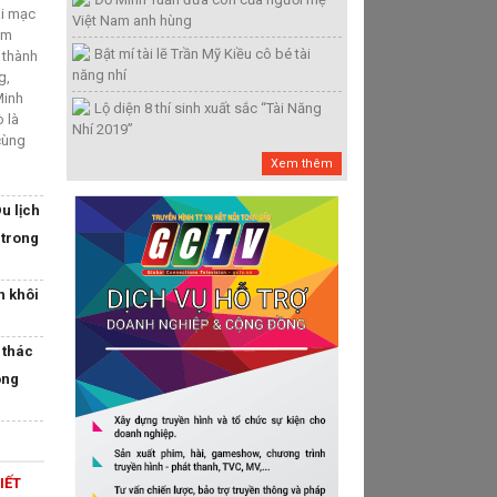
ai mạc
Việt Nam anh hùng
âm
Bật mí tài lẽ Trần Mỹ Kiều cô bé tài
 thành
năng nhí
g,
Minh
Lộ diện 8 thí sinh xuất sắc “Tài Năng
ò là
Nhí 2019”
 cùng
Xem thêm
u lịch
 trong
h khôi
 thác
ộng
IẾT