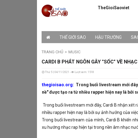
TheGioiSaoviet
THẾ GIỚI SAO
HẬU TRƯỜNG
SAO
TRANG CHỦ
MUSIC
CARDI B PHÁT NGÔN GÂY "SỐC" VỀ NHẠC 
Thứ 5 | 04/11/2021 -
Lượt xem: 1518
thegioisao.org:
Trong buổi livestream mới đây,
nề" được tạo ra từ nhiều rapper hiện nay là bởi
Trong buổi livestream mới đây, Cardi B nhận xét 
nhiều rapper hiện nay là bởi sự ảnh hưởng của vi
Trong buổi livestream của mình, Cardi B khiến nhi
xu hướng nhạc rap hiện tại trong nền âm nhạc nư