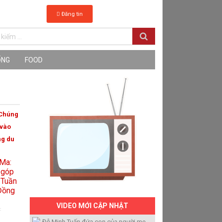
Đăng tin
ỐNG
FOOD
"Chúng
 vào
ng du
VIDEO MỚI CẬP NHẬT
:
Đỗ Minh Tuấn đứa con của người mẹ