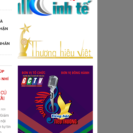
VÀ
NHẬN
NHÂN
ĐÚP
G NHÍ
: 909
 Giám
 nội
 tự tin
n