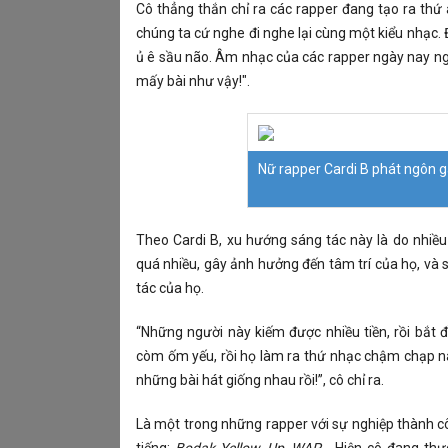
Cô thẳng thắn chỉ ra các rapper đang tạo ra thứ
chúng ta cứ nghe đi nghe lại cùng một kiểu nhạc.
ủ ê sầu não. Âm nhạc của các rapper ngày nay n
mấy bài như vậy!".
Nữ rapper Cardi B phát ngôn g
Theo Cardi B, xu hướng sáng tác này là do nhiều
quá nhiều, gây ảnh hưởng đến tâm trí của họ, và s
tác của họ.
“Những người này kiếm được nhiều tiền, rồi bắt
còm ốm yếu, rồi họ làm ra thứ nhạc chậm chạp nà
những bài hát giống nhau rồi!”, cô chỉ ra.
Là một trong những rapper với sự nghiệp thành cô