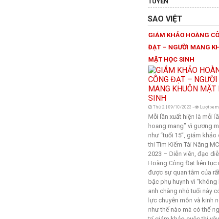
TUYẾN
SAO VIỆT
GIÁM KHẢO HOÀNG C
ĐẠT – NGƯỜI MANG K
MẶT HỌC SINH
Thứ 2 | 09/10/2023 -
Lượt xem
Mỗi lần xuất hiện là mỗi l
hoang mang” vì gương mặ
như “tuổi 15”, giám khảo
thi Tìm Kiếm Tài Năng MC
2023 – Diễn viên, đạo di
Hoàng Công Đạt liên tục
được sự quan tâm của rấ
bậc phụ huynh vì “không 
anh chàng nhỏ tuổi này 
lực chuyên môn và kinh 
như thế nào mà có thể ngồ
trí giám khảo cuộc thi vậ