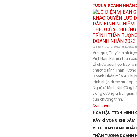
TƯỢNG DOANH NHÂN 
Thứ 6 | 30/12/2022 -
Lượt xem
Vừa qua, Truyền hình trực
Việt Nam kết nối toàn c
tổ chức buổi họp báo ra 
chương trình Thần Tượng
Doanh Nhân mùa 4. Chư
trình nhận được sự góp 
Nghệ sĩ Minh Nhí đồng h
trong cương vị ban giám
của chương trình.
Xem thêm
HOA HẬU TTDN MINH 
ĐẦY KÌ VỌNG KHI ĐẢM
VỊ TRÍ BAN GIÁM KHẢO
THẦN TƯỢNG DOANH 