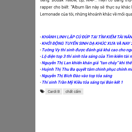
tiếng:
Bodak Yellow, Up, WAP
… Hiện cô đang thực
rapper cho biết: “Album lần này sẽ thực sự khác
Lemonade của tôi, những khoảnh khắc về mối quan
KHÁNH LINH LẶP CÚ ĐÚP TẠI TÌM KIẾM TÀI NĂN
KHỞI ĐỘNG TUYỂN SINH DẠ KHÚC XƯA VÀ NAY 
Tường Vy thí sinh được đánh giá khá cao cho ngôi
Lộ diện top 3 thí sinh tỏa sáng của Tìm kiếm tài
Nguyễn Thị Lan khiến khán giả “tan chảy” khi th
Huỳnh Thị Thu Ba quyết tâm chinh phục chính m
Nguyễn Thị Bích Đào vào top tỏa sáng
Thí sinh Trần Mỹ Kiều tỏa sáng tại Bán kết 1
Cardi B
chất cấm