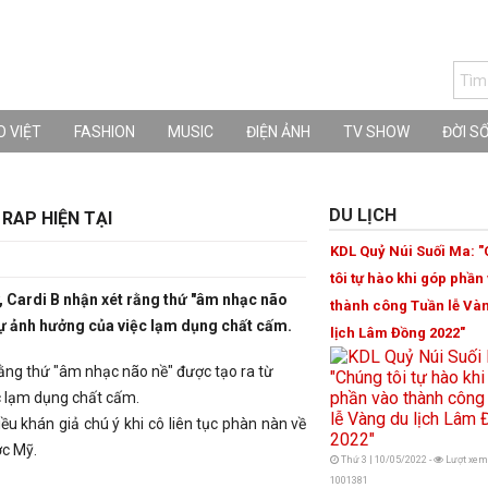
 VIỆT
FASHION
MUSIC
ĐIỆN ẢNH
TV SHOW
ĐỜI S
DU LỊCH
RAP HIỆN TẠI
KDL Quỷ Núi Suối Ma: 
tôi tự hào khi góp phần
 Cardi B nhận xét rằng thứ "âm nhạc não
thành công Tuần lễ Và
 sự ảnh hưởng của việc lạm dụng chất cấm.
lịch Lâm Đồng 2022"
rằng thứ "âm nhạc não nề" được tạo ra từ
ệc lạm dụng chất cấm.
ều khán giả chú ý khi cô liên tục phàn nàn về
ớc Mỹ.
Thứ 3 | 10/05/2022 -
Lượt xem
1001381