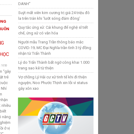
DANH”
Suýt mất viên kim cương trị giá 24 triệu đô
la trên trán khi 'lướt sóng đám đông'
ÔNG
Quy tắc ứng xử: Cái khung để nghệ sĩ tiết
HUÔN
chế, ứng xử có văn hóa
Người mẫu Trang Trần thông báo mắc
COVID-19; MC Đại Nghĩa trần tình 3 tỷ đồng
nhận từ Trấn Thành
Lý do Trấn Thành bất ngờ công khai 1.000
: 1050
trang sao kê từ thiện
ần “gây
t trẻ
Vợ chồng Lý Hải cư xử tinh tế khi đi thiện
 cuộc
nguyện; Noo Phước Thịnh xin lỗi vì status
 Nhí
gây xôn xao
ễn
 nhận
t nhiều
biết
có năng
nghiệm
i ở vị
y?”