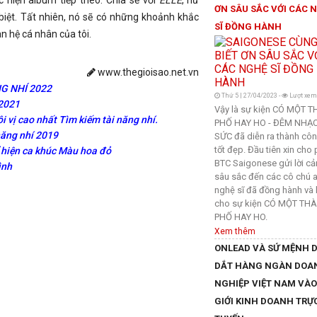
 hiện album tiếp theo. Chia sẻ với
ELLE
, nữ
ƠN SÂU SẮC VỚI CÁC 
 biệt. Tất nhiên, nó sẽ có những khoảnh khắc
SĨ ĐỒNG HÀNH
 hệ cá nhân của tôi.
www.thegioisao.net.vn
G NHÍ 2022
Thứ 5 | 27/04/2023 -
Lượt xem
2021
Vậy là sự kiện CÓ MỘT 
 vị cao nhất Tìm kiếm tài năng nhí.
PHỐ HAY HO - ĐÊM NHẠC
 năng nhí 2019
SỨC đã diễn ra thành cô
tốt đẹp. Đầu tiên xin cho
ể hiện ca khúc Màu hoa đỏ
BTC Saigonese gửi lời c
ình
sâu sắc đến các cô chú a
nghệ sĩ đã đồng hành và 
cho sự kiện CÓ MỘT TH
PHỐ HAY HO.
Xem thêm
ONLEAD VÀ SỨ MỆNH 
DẮT HÀNG NGÀN DOA
NGHIỆP VIỆT NAM VÀO
GIỚI KINH DOANH TRỰ