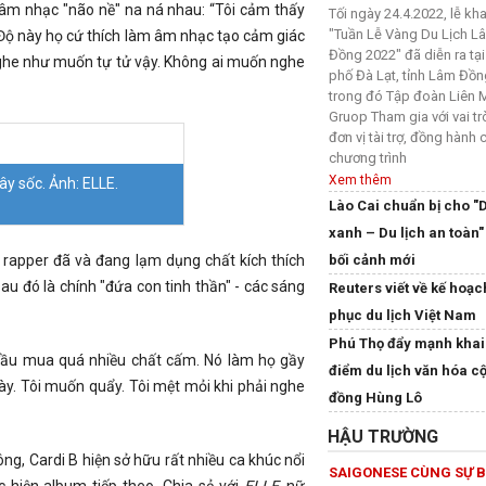
 âm nhạc "não nề" na ná nhau: “Tôi cảm thấy
Tối ngày 24.4.2022, lễ kh
"Tuần Lễ Vàng Du Lịch L
 Độ này họ cứ thích làm âm nhạc tạo cảm giác
Đồng 2022" đã diễn ra tại
ghe như muốn tự tử vậy. Không ai muốn nghe
phố Đà Lạt, tỉnh Lâm Đồn
trong đó Tập đoàn Liên 
Gruop Tham gia với vai tr
đơn vị tài trợ, đồng hành
chương trình
Xem thêm
ây sốc. Ảnh: ELLE.
Lào Cai chuẩn bị cho "D
xanh – Du lịch an toàn"
bối cảnh mới
 rapper đã và đang lạm dụng chất kích thích
au đó là chính "đứa con tinh thần" - các sáng
Reuters viết về kế hoạc
phục du lịch Việt Nam
Phú Thọ đẩy mạnh khai
 đầu mua quá nhiều chất cấm. Nó làm họ gầy
điểm du lịch văn hóa c
y. Tôi muốn quẩy. Tôi mệt mỏi khi phải nghe
đồng Hùng Lô
HẬU TRƯỜNG
ng, Cardi B hiện sở hữu rất nhiều ca khúc nổi
SAIGONESE CÙNG SỰ B