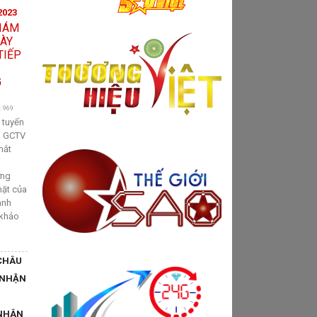
2023
: 969
 tuyến
ầu GCTV
mắt
ơng
mặt của
ành
 khảo
CHÂU
 NHẬN
NHÂN