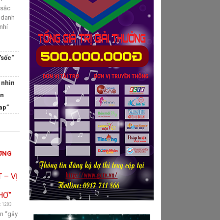
 sắc
g danh
nhí
"sốc"
 nhìn
ận
ap”
Ị
ƠNG
: 1283
ần “gây