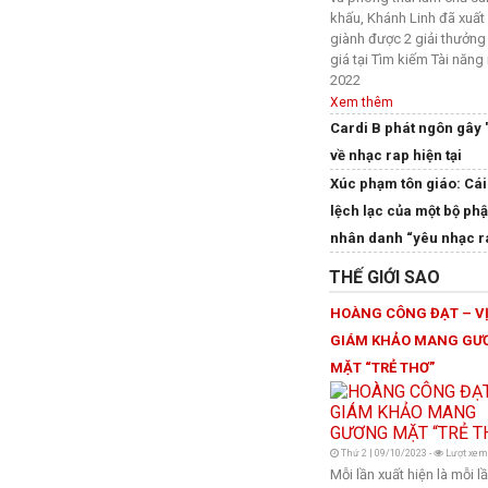
khấu, Khánh Linh đã xuất
giành được 2 giải thưởn
giá tại Tìm kiếm Tài năng 
2022
Xem thêm
Cardi B phát ngôn gây 
về nhạc rap hiện tại
Xúc phạm tôn giáo: Cái
lệch lạc của một bộ ph
nhân danh “yêu nhạc r
THẾ GIỚI SAO
HOÀNG CÔNG ĐẠT – V
GIÁM KHẢO MANG GƯ
MẶT “TRẺ THƠ”
Thứ 2 | 09/10/2023 -
Lượt xem
Mỗi lần xuất hiện là mỗi l