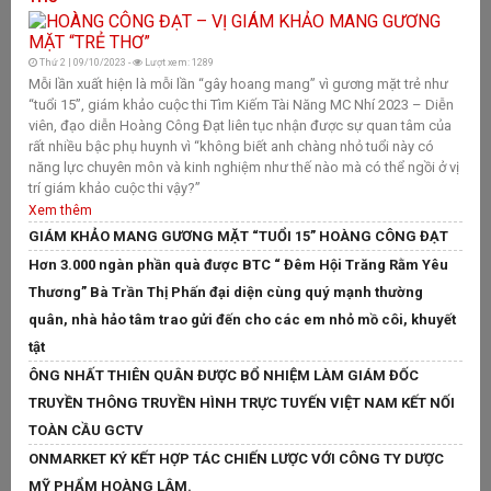
Đ
S
Thứ 2 | 09/10/2023 -
Lượt xem: 1289
S
Mỗi lần xuất hiện là mỗi lần “gây hoang mang” vì gương mặt trẻ như
“tuổi 15”, giám khảo cuộc thi Tìm Kiếm Tài Năng MC Nhí 2023 – Diễn
viên, đạo diễn Hoàng Công Đạt liên tục nhận được sự quan tâm của
rất nhiều bậc phụ huynh vì “không biết anh chàng nhỏ tuổi này có
T
năng lực chuyên môn và kinh nghiệm như thế nào mà có thể ngồi ở vị
Vậ
trí giám khảo cuộc thi vậy?”
HA
Xem thêm
ra
GIÁM KHẢO MANG GƯƠNG MẶT “TUỔI 15” HOÀNG CÔNG ĐẠT
ch
Hơn 3.000 ngàn phần quà được BTC “ Đêm Hội Trăng Rằm Yêu
ơn
ng
Thương” Bà Trần Thị Phấn đại diện cùng quý mạnh thường
ki
quân, nhà hảo tâm trao gửi đến cho các em nhỏ mồ côi, khuyết
X
tật
Q
ÔNG NHẤT THIÊN QUÂN ĐƯỢC BỔ NHIỆM LÀM GIÁM ĐỐC
Q
TRUYỀN THÔNG TRUYỀN HÌNH TRỰC TUYẾN VIỆT NAM KẾT NỐI
20
TOÀN CẦU GCTV
Há
ONMARKET KÝ KẾT HỢP TÁC CHIẾN LƯỢC VỚI CÔNG TY DƯỢC
Ga
MỸ PHẨM HOÀNG LÂM.