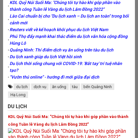
gi
KDL Quỷ Núi Suối Ma: "Chúng tôi tự hào khi góp phần vào
ệu
MC
ng'
thành công Tuần lễ Vàng du lịch Lâm Đồng 2022"
Ho
Lào Cai chuẩn bị cho "Du lịch xanh – Du lịch an toàn" trong bối
qu
cảnh mới
vì
Reuters viết về kế hoạch khôi phục du lịch Việt Nam
có
c
Phú Thọ đẩy mạnh khai thác điểm du lịch văn hóa cộng đồng
ng
tr
Hùng Lô
X
Quảng Ninh: Thí điểm dịch vụ ăn uống trên tàu du lịch
“
Du lịch xanh giúp du lịch Việt hồi sinh
Du lịch thời sống chung với COVID-19: 'Bắt tay' trí tuệ nhân
C
tạo?
Sự
vì
“Vườn thú online” - hướng đi mới giữa đại dịch
H
du lịch
dịch vụ
ăn uống
tàu
bến Quảng Ninh
Cô
Hạ Long
Kh
th
DU LỊCH
kh
KDL Quỷ Núi Suối Ma: "Chúng tôi tự hào khi góp phần vào thành
N
công Tuần lễ Vàng du lịch Lâm Đồng 2022"
kh
F