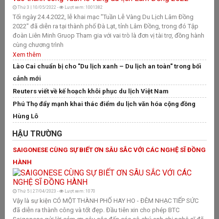
Thứ 3 | 10/05/2022 -
Lượt xem: 1001382
L
Tối ngày 24.4.2022, lễ khai mạc "Tuần Lễ Vàng Du Lịch Lâm Đồng
2022" đã diễn ra tại thành phố Đà Lạt, tỉnh Lâm Đồng, trong đó Tập
L
đoàn Liên Minh Gruop Tham gia với vai trò là đơn vị tài trợ, đồng hành
T
cùng chương trình
T
Xem thêm
Lào Cai chuẩn bị cho "Du lịch xanh – Du lịch an toàn" trong bối
cảnh mới
Reuters viết về kế hoạch khôi phục du lịch Việt Nam
Phú Thọ đẩy mạnh khai thác điểm du lịch văn hóa cộng đồng
T
Hùng Lô
Vừ
Na
HẬU TRƯỜNG
bu
Tư
SAIGONESE CÙNG SỰ BIẾT ƠN SÂU SẮC VỚI CÁC NGHỆ SĨ ĐỒNG
nh
HÀNH
Mi
gi
X
Thứ 5 | 27/04/2023 -
Lượt xem: 1070
H
Vậy là sự kiện CÓ MỘT THÀNH PHỐ HAY HO - ĐÊM NHẠC TIẾP SỨC
V
đã diễn ra thành công và tốt đẹp. Đầu tiên xin cho phép BTC