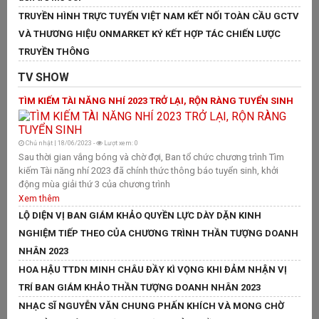
TÌ
TRUYỀN HÌNH TRỰC TUYẾN VIỆT NAM KẾT NỐI TOÀN CẦU GCTV
L
VÀ THƯƠNG HIỆU ONMARKET KÝ KẾT HỢP TÁC CHIẾN LƯỢC
TRUYỀN THÔNG
TV SHOW
C
TÌM KIẾM TÀI NĂNG NHÍ 2023 TRỞ LẠI, RỘN RÀNG TUYỂN SINH
Sa
tổ
nh
si
Chủ nhật | 18/06/2023 -
Lượt xem: 0
ch
Sau thời gian vắng bóng và chờ đợi, Ban tổ chức chương trình Tìm
X
kiếm Tài năng nhí 2023 đã chính thức thông báo tuyển sinh, khởi
động mùa giải thứ 3 của chương trình
L
Xem thêm
L
LỘ DIỆN VỊ BAN GIÁM KHẢO QUYỀN LỰC DÀY DẶN KINH
T
NGHIỆM TIẾP THEO CỦA CHƯƠNG TRÌNH THẦN TƯỢNG DOANH
T
NHÂN 2023
H
HOA HẬU TTDN MINH CHÂU ĐẦY KÌ VỌNG KHI ĐẢM NHẬN VỊ
V
TRÍ BAN GIÁM KHẢO THẦN TƯỢNG DOANH NHÂN 2023
G
NHẠC SĨ NGUYỄN VĂN CHUNG PHẤN KHÍCH VÀ MONG CHỜ
N