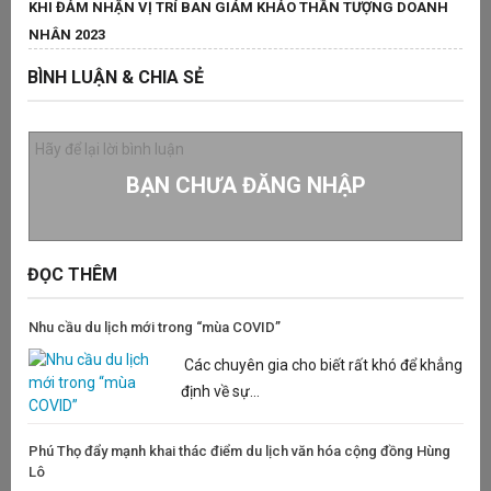
KHI ĐẢM NHẬN VỊ TRÍ BAN GIÁM KHẢO THẦN TƯỢNG DOANH
N
NHÂN 2023
P
Đ
BÌNH LUẬN & CHIA SẺ
T
BẠN CHƯA ĐĂNG NHẬP
ĐỌC THÊM
Nhu cầu du lịch mới trong “mùa COVID”
Các chuyên gia cho biết rất khó để khẳng
định về sự...
Phú Thọ đẩy mạnh khai thác điểm du lịch văn hóa cộng đồng Hùng
Lô