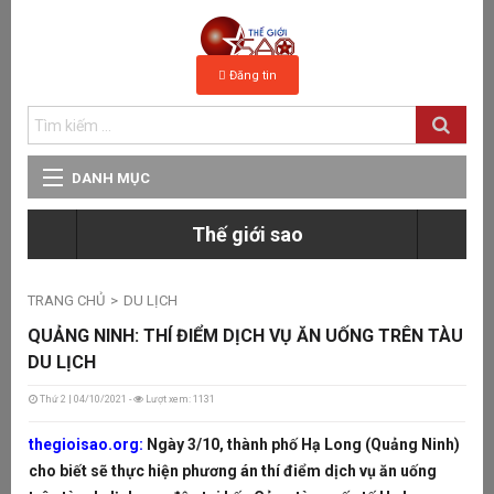
Đăng tin
DANH MỤC
D
Thế giới sao
THẾ GIỚI SAO
KD
hà
TRANG CHỦ
DU LỊCH
HẬU TRƯỜNG
Tu
QUẢNG NINH: THÍ ĐIỂM DỊCH VỤ ĂN UỐNG TRÊN TÀU
DU LỊCH
SAO VIỆT
Thứ 2 | 04/10/2021 -
Lượt xem: 1131
T
Tố
thegioisao.org:
Ngày 3/10, thành phố Hạ Long (Quảng Ninh)
FASHION
Lễ
cho biết sẽ thực hiện phương án thí điểm dịch vụ ăn uống
đã