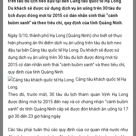
trên tàu du lịch neo đậu tại bến Cảng tàu quốc tế Hạ Long.
Lâ
MUSIC
Du khách sẽ được sử dụng dịch vụ ăn uống trên 30 tàu du
Mi
vị
lịch được đóng mới từ 2015 có dán nhãn sinh thái “cánh
X
i
buồm xanh” và theo tiêu chí, quy định của tỉnh Quảng Ninh.
ĐIỆN ẢNH
Là
Ngày 3/10, thành phố Hạ Long (Quảng Ninh) cho biết sẽ thực
Du
hiện phương án thí điểm dịch vụ ăn uống trên tàu du lịch neo
Re
TV SHOW
đậu tại bến Cảng tàu quốc tế Hạ Long. Du khách sẽ được sử
du
dụng dịch vụ ăn uống trên 30 tàu du lịch được đóng mới từ
Ph
2015 có dán nhãn sinh thái “cánh buồm xanh” và theo tiêu chí,
ĐỜI SỐNG
lị
quy định của tỉnh Quảng Ninh.
H
Cảng tàu khách quốc tế Hạ
FOOD
Long.
S
Theo đó, trước mắt, 30 tàu du lịch tham quan Vịnh Hạ Long
S
được đóng mới từ 2015 đến nay và có chứng nhận “cánh buồm
xanh” do tỉnh Quảng Ninh cấp sẽ được đón khách ăn uống từ 17
giờ 30 đến 23 giờ hàng ngày.
T
Vậ
Các tàu phải tuân thủ các quy định của cơ quan nhà nước như
HA