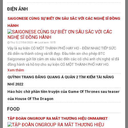
H
ĐIỆN ẢNH
F
SAIGONESE CÙNG SỰ BIẾT ƠN SÂU SẮC VỚI CÁC NGHỆ SĨ ĐỒNG
T
HÀNH
T
Thứ 5 | 27/04/2023 -
Lượt xem: 1070
C
Vậy là sự kiện CÓ MỘT THÀNH PHỐ HAY HO - ĐÊM NHẠC TIẾP SỨC
Vừ
đã diễn ra thành công và tốt đẹp. Đầu tiên xin cho phép BTC
hộ
Saigonese gửi lời cảm ơn sâu sắc đến các cô chú anh chị nghệ sĩ đã
di
đồng hành và hỗ trợ cho sự kiện CÓ MỘT THÀNH PHỐ HAY HO.
củ
Xem thêm
X
QUỲNH TRANG ĐĂNG QUANG Á QUÂN 2 TÌM KIẾM TÀI NĂNG
Đ
NHÍ 2022
S
Háo hức chờ phần tiền truyện của Game Of Thrones sau teaser
đư
của House Of The Dragon
FOOD
TẬP ĐOÀN ONGROUP RA MẮT THƯƠNG HIỆU ONMARKET
T
Tố