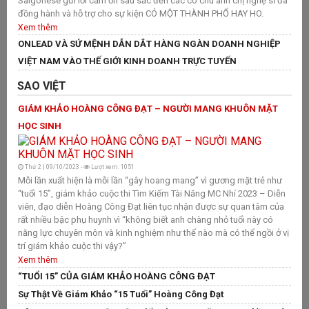
Saigonese gửi lời cảm ơn sâu sắc đến các cô chú anh chị nghệ sĩ đã
G
đồng hành và hỗ trợ cho sự kiện CÓ MỘT THÀNH PHỐ HAY HO.
N
Xem thêm
N
ONLEAD VÀ SỨ MỆNH DẪN DẮT HÀNG NGÀN DOANH NGHIỆP
P
VIỆT NAM VÀO THẾ GIỚI KINH DOANH TRỰC TUYẾN
Đ
SAO VIỆT
T
GIÁM KHẢO HOÀNG CÔNG ĐẠT – NGƯỜI MANG KHUÔN MẶT
M
HỌC SINH
K
KI
Thứ 2 | 09/10/2023 -
Lượt xem: 1051
Mỗi lần xuất hiện là mỗi lần “gây hoang mang” vì gương mặt trẻ như
“tuổi 15”, giám khảo cuộc thi Tìm Kiếm Tài Năng MC Nhí 2023 – Diễn
viên, đạo diễn Hoàng Công Đạt liên tục nhận được sự quan tâm của
T
rất nhiều bậc phụ huynh vì “không biết anh chàng nhỏ tuổi này có
Ch
năng lực chuyên môn và kinh nghiệm như thế nào mà có thể ngồi ở vị
bằ
trí giám khảo cuộc thi vậy?”
bi
sâ
Xem thêm
đư
“TUỔI 15” CỦA GIÁM KHẢO HOÀNG CÔNG ĐẠT
ki
Sự Thật Về Giám Khảo “15 Tuổi” Hoàng Công Đạt
X