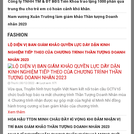
Công ty TNHH TM & ĐT BĐS Tiến Khoa trao tặng 1000 phần quà
Ca
trung thu cho trẻ em có hoàn cảnh khó khăn.
ra
Nam vương Xuân Trường làm giám khảo Thần tượng Doanh
Xú
nhân 2023
củ
nh
FASHION
T
LỘ DIỆN VỊ BAN GIÁM KHẢO QUYỀN LỰC DÀY DẶN KINH
NGHIỆM TIẾP THEO CỦA CHƯƠNG TRÌNH THẦN TƯỢNG DOANH
H
NHÂN 2023
M
Thứ 6 | 30/12/2022 -
Lượt xem: 971
T
Vừa qua, Truyền hình trực tuyến Việt Nam kết nối toàn cầu GCTV tổ
Mỗ
chức buổi họp báo ra mắt chương trình Thần Tượng Doanh Nhân mùa
ma
4. Chương trình nhận được sự góp mặt của Nghệ sĩ Minh Nhí đồng
gi
hành trong cương vị ban giám khảo của chương trình.
MC
Xem thêm
Ho
qu
HOA HẬU TTDN MINH CHÂU ĐẦY KÌ VỌNG KHI ĐẢM NHẬN VỊ
vì
TRÍ BAN GIÁM KHẢO THẦN TƯỢNG DOANH NHÂN 2023
có