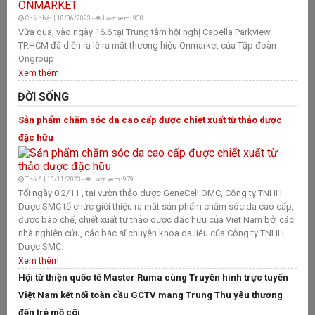
Ge
Chủ nhật | 18/06/2023 -
Lượt xem: 938
SM
Vừa qua, vào ngày 16.6 tại Trung tâm hội nghị Capella Parkview
ch
TP.HCM đã diễn ra lễ ra mắt thương hiệu Onmarket của Tập đoàn
ch
Ongroup
Vi
Xem thêm
bá
T
ĐỜI SỐNG
X
Sản phẩm chăm sóc da cao cấp được chiết xuất từ thảo dược
Hộ
đặc hữu
cù
Na
Tr
Thứ 6 | 10/11/2023 -
Lượt xem: 979
cô
Tối ngày 0 2/11 , tại vườn thảo dược GeneCell OMC, Công ty TNHH
Dược SMC tổ chức giới thiệu ra mắt sản phẩm chăm sóc da cao cấp,
T
được bào chế, chiết xuất từ thảo dược đặc hữu của Việt Nam bởi các
N
nhà nghiên cứu, các bác sĩ chuyên khoa da liễu của Công ty TNHH
T
Dược SMC.
Xem thêm
H
Hội từ thiện quốc tế Master Ruma cùng Truyền hình trực tuyến
T
Việt Nam kết nối toàn cầu GCTV mang Trung Thu yêu thương
T
đến trẻ mồ côi