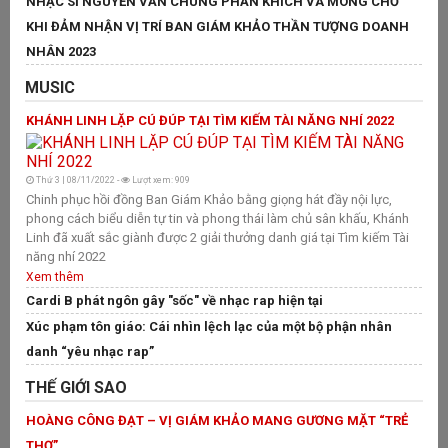
NHẠC SĨ NGUYỄN VĂN CHUNG PHẤN KHÍCH VÀ MONG CHỜ
ng
tr
KHI ĐẢM NHẬN VỊ TRÍ BAN GIÁM KHẢO THẦN TƯỢNG DOANH
X
NHÂN 2023
G
MUSIC
“
KHÁNH LINH LẶP CÚ ĐÚP TẠI TÌM KIẾM TÀI NĂNG NHÍ 2022
Hơ
“ 
Bà
Thứ 3 | 08/11/2022 -
Lượt xem: 909
mạ
Chinh phục hồi đồng Ban Giám Khảo bằng giọng hát đầy nội lực,
phong cách biểu diễn tự tin và phong thái làm chủ sân khấu, Khánh
tr
Linh đã xuất sắc giành được 2 giải thưởng danh giá tại Tìm kiếm Tài
kh
năng nhí 2022
Ô
Xem thêm
N
Cardi B phát ngôn gây "sốc" về nhạc rap hiện tại
T
Xúc phạm tôn giáo: Cái nhìn lệch lạc của một bộ phận nhân
V
danh “yêu nhạc rap”
O
THẾ GIỚI SAO
L
HOÀNG CÔNG ĐẠT – VỊ GIÁM KHẢO MANG GƯƠNG MẶT “TRẺ
H
THƠ”