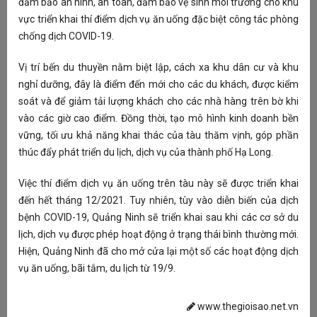
ra
đảm bảo an ninh, an toàn, đảm bảo vệ sinh môi trường cho khu
ch
vực triển khai thí điểm dịch vụ ăn uống đặc biệt công tác phòng
ơn
chống dịch COVID-19.
ng
ki
Vị trí bến du thuyền nằm biệt lập, cách xa khu dân cư và khu
X
nghỉ dưỡng, đây là điểm đến mới cho các du khách, được kiểm
O
soát và để giảm tải lượng khách cho các nhà hàng trên bờ khi
H
vào các giờ cao điểm. Đồng thời, tạo mô hình kinh doanh bền
N
vững, tối ưu khả năng khai thác của tàu thăm vịnh, góp phần
T
thúc đẩy phát triển du lịch, dịch vụ của thành phố Hạ Long.
S
Việc thí điểm dịch vụ ăn uống trên tàu này sẽ được triển khai
G
đến hết tháng 12/2021. Tuy nhiên, tùy vào diễn biến của dịch
N
bệnh COVID-19, Quảng Ninh sẽ triển khai sau khi các cơ sở du
S
lịch, dịch vụ được phép hoạt động ở trạng thái bình thường mới.
Hiện, Quảng Ninh đã cho mở cửa lại một số các hoạt động dịch
vụ ăn uống, bãi tắm, du lịch từ 19/9.
T
Mỗ
www.thegioisao.net.vn
ma